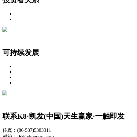
投资者关系
可持续发展
联系K8·凯发(中国)天生赢家·一触即发
传真：(86-537)5383311
邮箱：IR@ykenergy.com