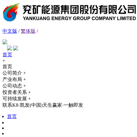
中文版
/
繁体版
/
首页
+
首页
公司简介
+
产业布局
+
公司动态
+
投资者关系
+
可持续发展
+
联系K8·凯发(中国)天生赢家·一触即发
首页